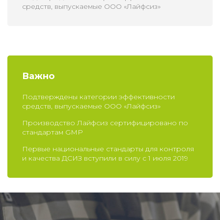
средств, выпускаемые ООО «Лайфсиз»
Важно
Подтверждены категории эффективности
средств, выпускаемые ООО «Лайфсиз»
Производство Лайфсиз сертифицировано по
стандартам GMP
Первые национальные стандарты для контроля
и качества ДСИЗ вступили в силу с 1 июля 2019